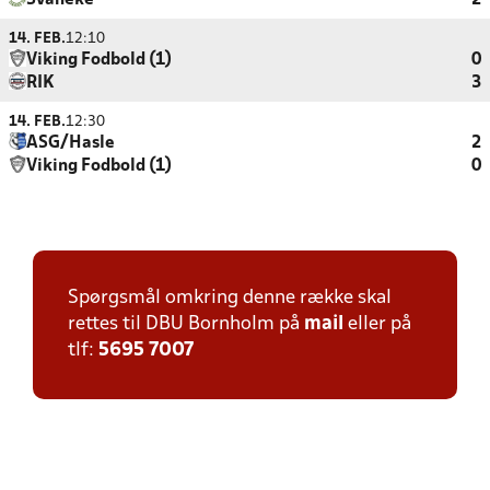
Svaneke
2
14. FEB.
12:10
Viking Fodbold (1)
0
RIK
3
14. FEB.
12:30
ASG/Hasle
2
Viking Fodbold (1)
0
Spørgsmål omkring denne række skal
rettes til DBU Bornholm på
mail
eller på
tlf:
5695 7007