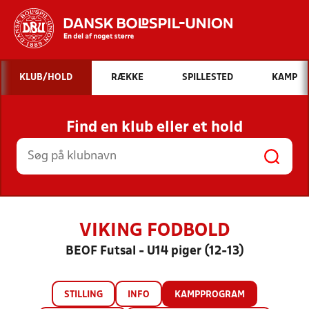
Hvad vil du søge efter?
KLUB/HOLD
RÆKKE
SPILLESTED
KAMP
INDHOLD OG NYHEDER
Find en klub eller et hold
STILLINGER, RESULTATER, KLUBBER OG
HOLD
VIKING FODBOLD
BEOF Futsal - U14 piger (12-13)
STILLING
INFO
KAMPPROGRAM