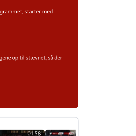
rogrammet, starter med
ene op til stævnet, så der
01:58
01:58