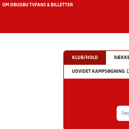
OM DBU
DBU TV
FANS & BILLETTER
KLUB/HOLD
RÆKK
UDVIDET KAMPSØGNING