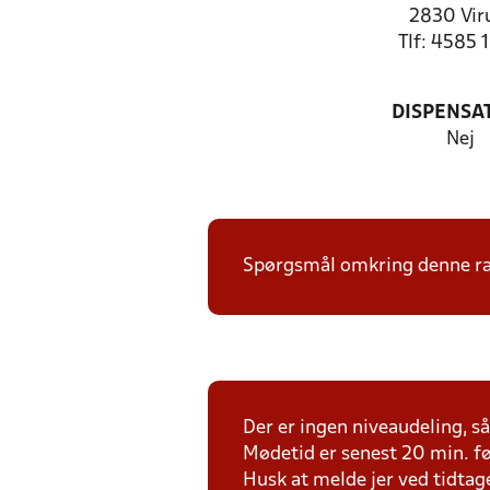
2830 Vi
Tlf: 4585 
DISPENSA
Nej
Spørgsmål omkring denne ræk
Der er ingen niveaudeling, så 
Mødetid er senest 20 min. fø
Husk at melde jer ved tidtag