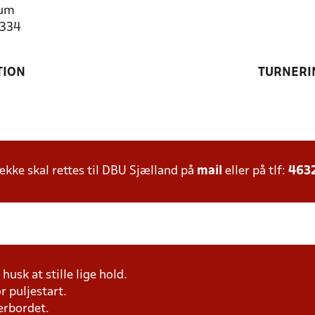
rum
1334
TION
TURNERI
ke skal rettes til DBU Sjælland på
mail
eller på tlf:
463
husk at stille lige hold.
r puljestart.
erbordet.