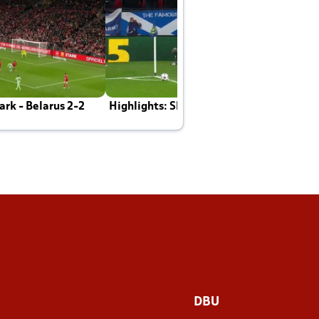
rk - Belarus 2-2
Highlights: Skotland - Danmark 4-2
J
E
DBU