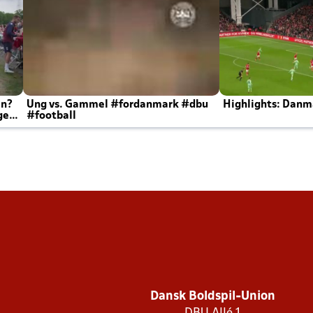
en?
Ung vs. Gammel #fordanmark #dbu
Highlights: Danma
ger
#football
Dansk Boldspil-Union