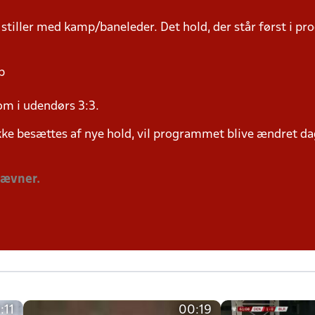
 stiller med kamp/baneleder. Det hold, der står først i p
p
om i udendørs 3:3.
ke besættes af nye hold, vil programmet blive ændret dag
tævner.
:11
00:19