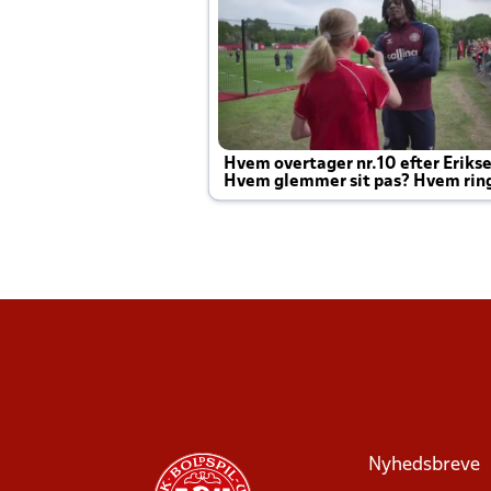
Hvem overtager nr.10 efter Eriks
Hvem glemmer sit pas? Hvem rin
Joachim altid til efter kampe?
Nyhedsbreve