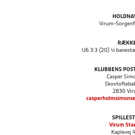
HOLDNA
Virum-Sorgenfr
RÆKK
U6 3:3 (20) ½ banest
KLUBBENS POS
Casper Sim
Skovtofteba
2830 Vi
casperholmsimons
SPILLES
Virum Sta
Kaplevej 