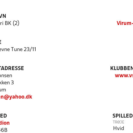
VN
i BK (2)
Virum-
E
ævne Tune 23/11
TADRESSE
KLUBBEN
onsen
www.vs
kken 3
rum
en@yahoo.dk
TED
SPILLE
TRØJE
dion
Hvid
46B