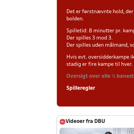
Det er førstnævnte hold, der
bolden.
Spilletid: 8 minutter pr. kam
Der spilles 3 mod 3.
Der spilles uden målmand, s
Hvis evt. oversidderkampe ik
stadig er fire kampe til hver.
Oversigt over alle ½ banes
Spilleregler
Videoer fra DBU
05