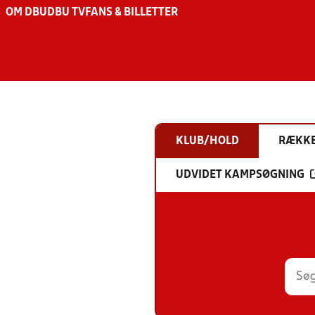
OM DBU
DBU TV
FANS & BILLETTER
KLUB/HOLD
RÆKK
UDVIDET KAMPSØGNING