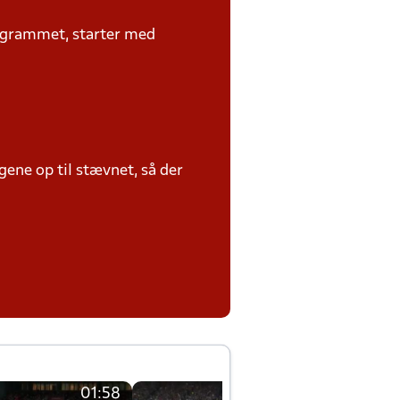
rogrammet, starter med
ene op til stævnet, så der
01:58
01:58