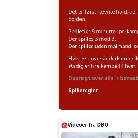
Det er førstnævnte hold, der
bolden.
Spilletid: 8 minutter pr. kam
Der spilles 3 mod 3.
Der spilles uden målmand, s
Hvis evt. oversidderkampe ik
stadig er fire kampe til hver.
Oversigt over alle ½ banes
Spilleregler
Videoer fra DBU
05