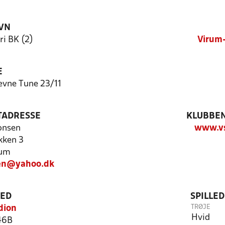
VN
i BK (2)
Virum-
E
ævne Tune 23/11
TADRESSE
KLUBBEN
onsen
www.vs
kken 3
rum
en@yahoo.dk
TED
SPILLE
TRØJE
dion
Hvid
46B