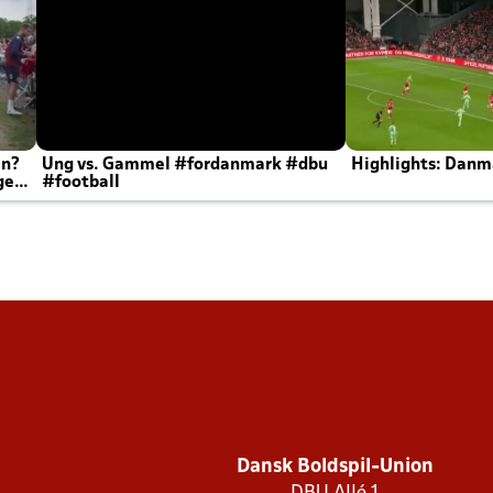
en?
Ung vs. Gammel #fordanmark #dbu
Highlights: Danma
ger
#football
Dansk Boldspil-Union