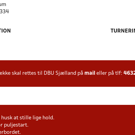
rum
1334
TION
TURNERI
ke skal rettes til DBU Sjælland på
mail
eller på tlf:
463
husk at stille lige hold.
r puljestart.
erbordet.