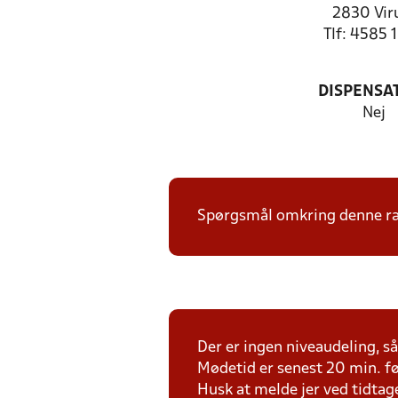
2830 Vi
Tlf: 4585 
DISPENSA
Nej
Spørgsmål omkring denne ræk
Der er ingen niveaudeling, så 
Mødetid er senest 20 min. fø
Husk at melde jer ved tidtag