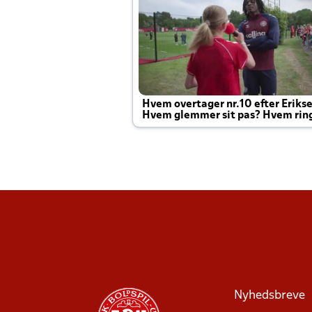
Hvem overtager nr.10 efter Eriks
Hvem glemmer sit pas? Hvem rin
Joachim altid til efter kampe?
Nyhedsbreve