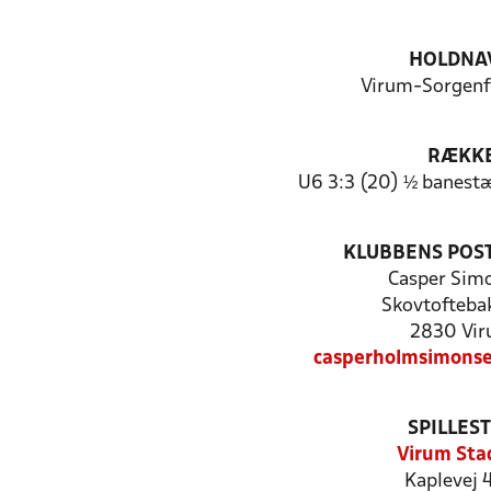
HOLDNA
Virum-Sorgenfr
RÆKK
U6 3:3 (20) ½ banest
KLUBBENS POS
Casper Sim
Skovtofteba
2830 Vi
casperholmsimons
SPILLES
Virum Sta
Kaplevej 