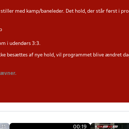
 stiller med kamp/baneleder. Det hold, der står først i p
p
om i udendørs 3:3.
ke besættes af nye hold, vil programmet blive ændret dag
tævner.
:11
00:19