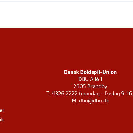
Dansk Boldspil-Union
DBU Allé 1
2605 Brøndby
T: 4326 2222 (mandag - fredag 9-16
M:
dbu@dbu.dk
ger
ik