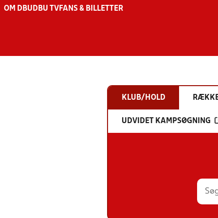
OM DBU
DBU TV
FANS & BILLETTER
KLUB/HOLD
RÆKK
UDVIDET KAMPSØGNING