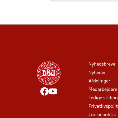
Joachim altid til efter kampe?
Nyhedsbreve
Nyheder
Afdelinger
Medarbejdere
Ledige stillin
Privatlivspolit
Cookiepolitik