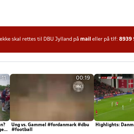
ke skal rettes til DBU Jylland på
mail
eller på tlf:
8939
:11
00:19
en?
Ung vs. Gammel #fordanmark #dbu
Highlights: Danma
ger
#football