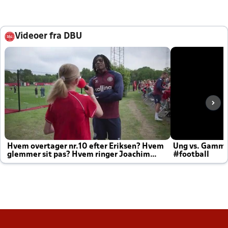
Videoer fra DBU
Hvem overtager nr.10 efter Eriksen? Hvem
Ung vs. Gamm
glemmer sit pas? Hvem ringer Joachim
#football
altid til efter kampe?