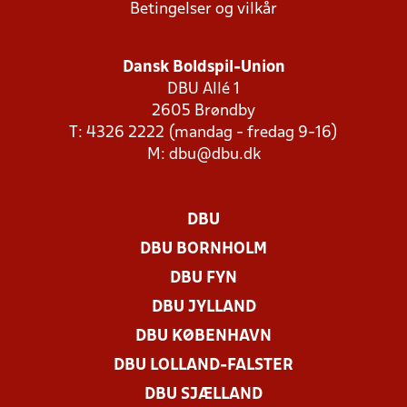
Betingelser og vilkår
Dansk Boldspil-Union
DBU Allé 1
2605 Brøndby
T: 4326 2222 (mandag - fredag 9-16)
M:
dbu@dbu.dk
DBU
DBU BORNHOLM
DBU FYN
DBU JYLLAND
DBU KØBENHAVN
DBU LOLLAND-FALSTER
DBU SJÆLLAND