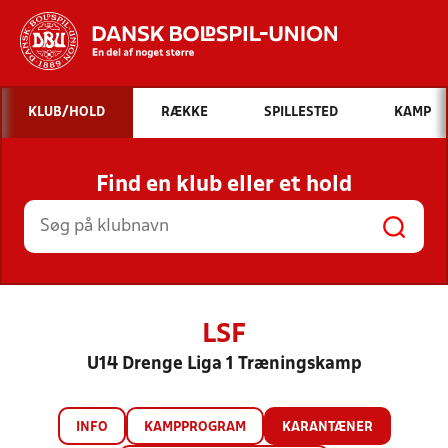
Hvad vil du søge efter?
KLUB/HOLD
RÆKKE
SPILLESTED
KAMP
INDHOLD OG NYHEDER
Find en klub eller et hold
STILLINGER, RESULTATER, KLUBBER OG
HOLD
LSF
U14 Drenge Liga 1 Træningskamp
INFO
KAMPPROGRAM
KARANTÆNER