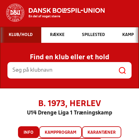
Hvad vil du søge efter?
KLUB/HOLD
RÆKKE
SPILLESTED
KAMP
INDHOLD OG NYHEDER
Find en klub eller et hold
STILLINGER, RESULTATER, KLUBBER OG
HOLD
B. 1973, HERLEV
U14 Drenge Liga 1 Træningskamp
INFO
KAMPPROGRAM
KARANTÆNER