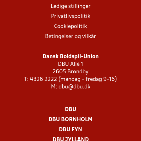
Ledige stillinger
Privatlivspolitik
Cookiepolitik
Betingelser og vilkår
Dansk Boldspil-Union
DBU Allé 1
2605 Brøndby
T: 4326 2222 (mandag - fredag 9-16)
M:
dbu@dbu.dk
DBU
DBU BORNHOLM
DBU FYN
DBU JYLLAND