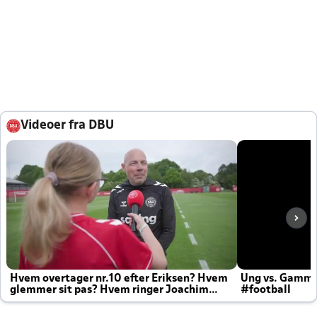
Videoer fra DBU
Hvem overtager nr.10 efter Eriksen? Hvem
Ung vs. Gamm
glemmer sit pas? Hvem ringer Joachim
#football
altid til efter kampe?