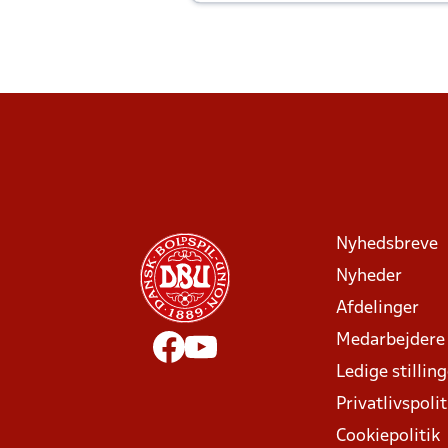
Joachim altid til efter kampe?
Nyhedsbreve
Nyheder
Afdelinger
Medarbejdere
Ledige stillin
Privatlivspolit
Cookiepolitik