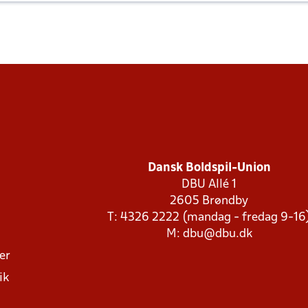
Dansk Boldspil-Union
DBU Allé 1
2605 Brøndby
T: 4326 2222 (mandag - fredag 9-16
M:
dbu@dbu.dk
ger
ik