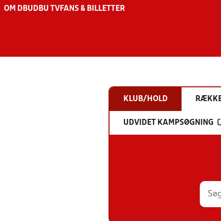
OM DBU
DBU TV
FANS & BILLETTER
KLUB/HOLD
RÆKK
UDVIDET KAMPSØGNING