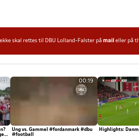
ke skal rettes til DBU Lolland-Falster på
mail
eller på tl
:11
00:19
en?
Ung vs. Gammel #fordanmark #dbu
Highlights: Danma
ger
#football