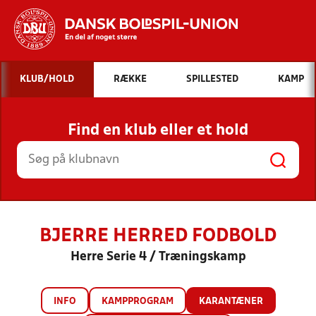
Hvad vil du søge efter?
KLUB/HOLD
RÆKKE
SPILLESTED
KAMP
INDHOLD OG NYHEDER
Find en klub eller et hold
STILLINGER, RESULTATER, KLUBBER OG
HOLD
BJERRE HERRED FODBOLD
Herre Serie 4 / Træningskamp
INFO
KAMPPROGRAM
KARANTÆNER