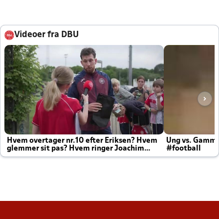
Videoer fra DBU
Hvem overtager nr.10 efter Eriksen? Hvem
Ung vs. Gamm
glemmer sit pas? Hvem ringer Joachim
#football
altid til efter kampe?