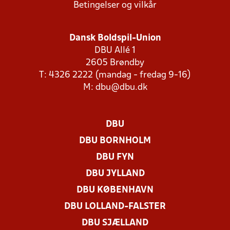
Betingelser og vilkår
Dansk Boldspil-Union
DBU Allé 1
2605 Brøndby
T: 4326 2222 (mandag - fredag 9-16)
M:
dbu@dbu.dk
DBU
DBU BORNHOLM
DBU FYN
DBU JYLLAND
DBU KØBENHAVN
DBU LOLLAND-FALSTER
DBU SJÆLLAND