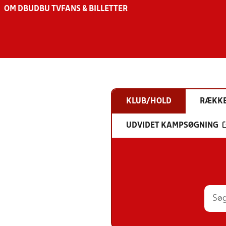
OM DBU
DBU TV
FANS & BILLETTER
KLUB/HOLD
RÆKK
UDVIDET KAMPSØGNING