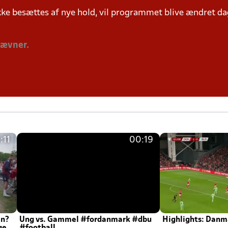
ke besættes af nye hold, vil programmet blive ændret dag
tævner.
:11
00:19
en?
Ung vs. Gammel #fordanmark #dbu
Highlights: Danma