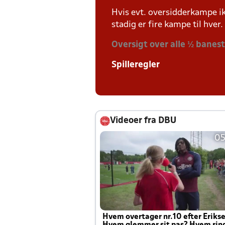
Hvis evt. oversidderkampe ik
stadig er fire kampe til hver.
Oversigt over alle ½ banes
Spilleregler
Videoer fra DBU
05
Hvem overtager nr.10 efter Eriks