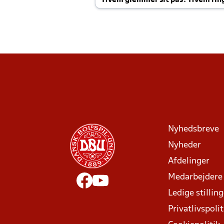
Hvem glemmer sit pas? Hvem rin
Joachim altid til efter kampe?
Nyhedsbreve
Nyheder
Afdelinger
Medarbejdere
Ledige stillin
Privatlivspolit