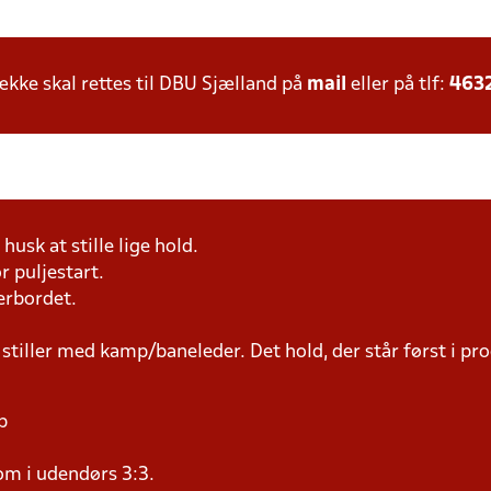
ke skal rettes til DBU Sjælland på
mail
eller på tlf:
463
husk at stille lige hold.
r puljestart.
erbordet.
 stiller med kamp/baneleder. Det hold, der står først i p
p
om i udendørs 3:3.