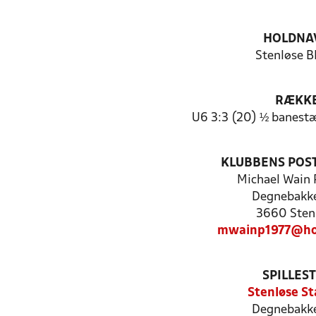
HOLDNA
Stenløse B
RÆKK
U6 3:3 (20) ½ banest
KLUBBENS POS
Michael Wain 
Degnebakk
3660 Sten
mwainp1977@ho
SPILLES
Stenløse St
Degnebakk