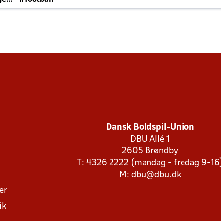
ger
#football
Dansk Boldspil-Union
DBU Allé 1
2605 Brøndby
T: 4326 2222 (mandag - fredag 9-16
M:
dbu@dbu.dk
ger
ik