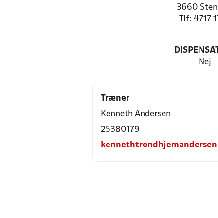
3660 Sten
Tlf: 4717 
DISPENSA
Nej
Træner
Kenneth Andersen
25380179
kennethtrondhjemanderse