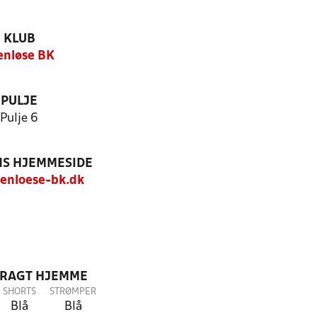
KLUB
enløse BK
PULJE
Pulje 6
S HJEMMESIDE
enloese-bk.dk
DRAGT HJEMME
SHORTS
STRØMPER
Blå
Blå