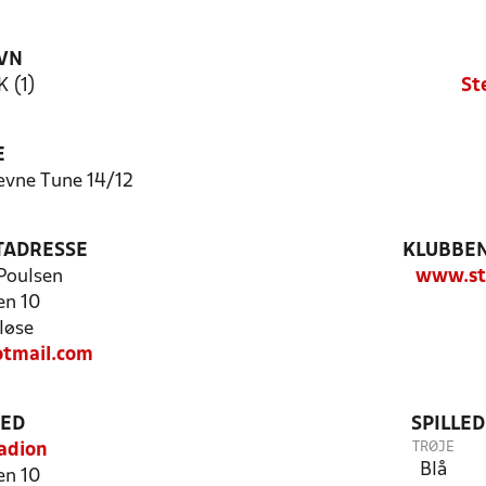
VN
K (1)
St
E
ævne Tune 14/12
TADRESSE
KLUBBEN
Poulsen
www.st
en 10
løse
tmail.com
TED
SPILLE
TRØJE
adion
Blå
en 10