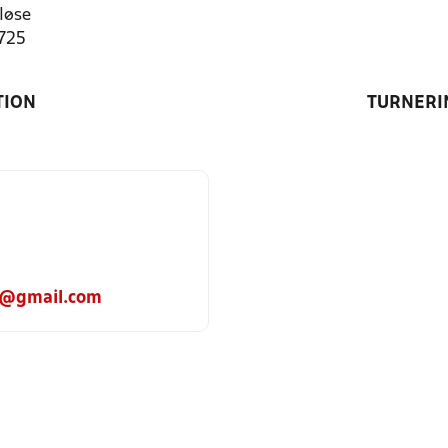
løse
1725
TION
TURNERI
n@gmail.com