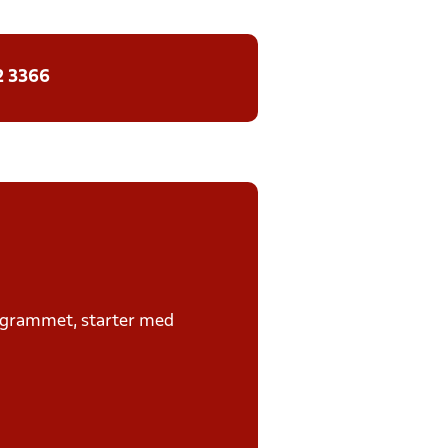
2 3366
rogrammet, starter med