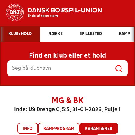
Hvad vil du søge efter?
KLUB/HOLD
RÆKKE
SPILLESTED
KAMP
INDHOLD OG NYHEDER
Find en klub eller et hold
STILLINGER, RESULTATER, KLUBBER OG
HOLD
MG & BK
Inde: U9 Drenge C, 5:5, 31-01-2026, Pulje 1
INFO
KAMPPROGRAM
KARANTÆNER