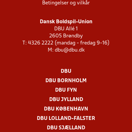
Betingelser og vilkår
Dansk Boldspil-Union
DBU Allé 1
2605 Brøndby
T: 4326 2222 (mandag - fredag 9-16)
M:
dbu@dbu.dk
DBU
DBU BORNHOLM
DBU FYN
DBU JYLLAND
DBU KØBENHAVN
DBU LOLLAND-FALSTER
DBU SJÆLLAND