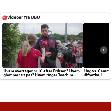
Videoer fra DBU
Hvem overtager nr.10 efter Eriksen? Hvem
Ung vs. Gamm
glemmer sit pas? Hvem ringer Joachim
#football
altid til efter kampe?