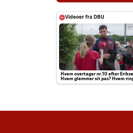
Videoer fra DBU
05
Hvem overtager nr.10 efter Eriks
Hvem glemmer sit pas? Hvem rin
Joachim altid til efter kampe?