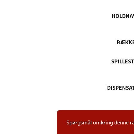
HOLDNA
RÆKK
SPILLES
DISPENSA
Spørgsmål omkring denne ræk