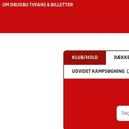
OM DBU
DBU TV
FANS & BILLETTER
KLUB/HOLD
RÆKK
UDVIDET KAMPSØGNING