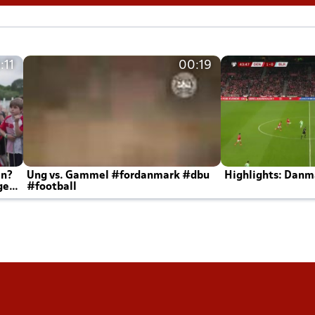
:11
00:19
en?
Ung vs. Gammel #fordanmark #dbu
Highlights: Danma
ger
#football