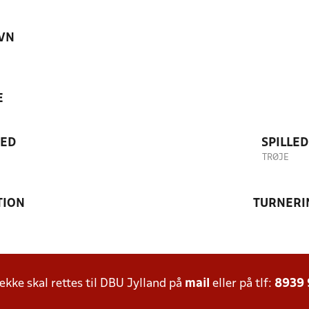
VN
E
TED
SPILLE
TRØJE
TION
TURNERI
ke skal rettes til DBU Jylland på
mail
eller på tlf:
8939