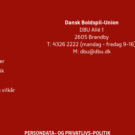
Dansk Boldspil-Union
DBU Allé 1
2605 Brøndby
T: 4326 2222 (mandag - fredag 9-16
M:
dbu@dbu.dk
ger
ik
 vilkår
PERSONDATA- OG PRIVATLIVS-POLITIK