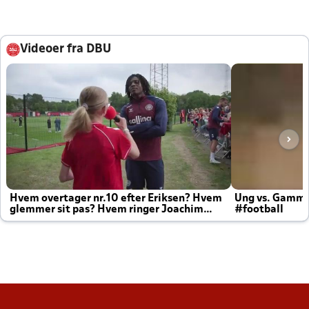
Videoer fra DBU
Hvem overtager nr.10 efter Eriksen? Hvem
Ung vs. Gamm
glemmer sit pas? Hvem ringer Joachim
#football
altid til efter kampe?