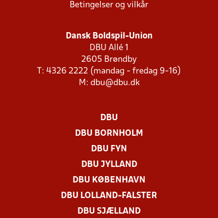
Betingelser og vilkår
Dansk Boldspil-Union
DBU Allé 1
2605 Brøndby
T: 4326 2222 (mandag - fredag 9-16)
M:
dbu@dbu.dk
DBU
DBU BORNHOLM
DBU FYN
DBU JYLLAND
DBU KØBENHAVN
DBU LOLLAND-FALSTER
DBU SJÆLLAND