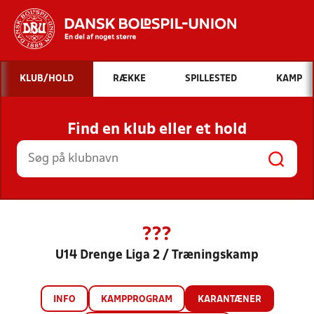
Hvad vil du søge efter?
KLUB/HOLD
RÆKKE
SPILLESTED
KAMP
INDHOLD OG NYHEDER
Find en klub eller et hold
STILLINGER, RESULTATER, KLUBBER OG
HOLD
???
U14 Drenge Liga 2 / Træningskamp
INFO
KAMPPROGRAM
KARANTÆNER