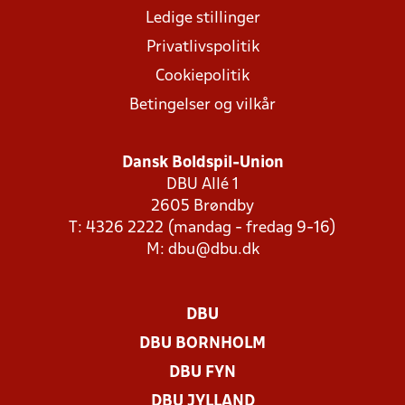
Ledige stillinger
Privatlivspolitik
Cookiepolitik
Betingelser og vilkår
Dansk Boldspil-Union
DBU Allé 1
2605 Brøndby
T: 4326 2222 (mandag - fredag 9-16)
M:
dbu@dbu.dk
DBU
DBU BORNHOLM
DBU FYN
DBU JYLLAND