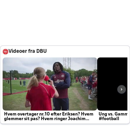
Videoer fra DBU
Hvem overtager nr.10 efter Eriksen? Hvem
Ung vs. Gamm
glemmer sit pas? Hvem ringer Joachim
#football
altid til efter kampe?