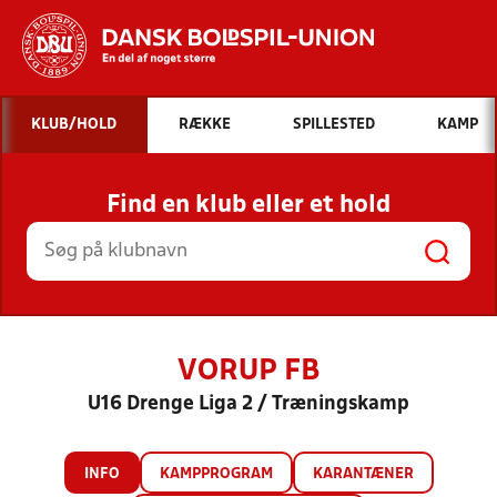
Hvad vil du søge efter?
KLUB/HOLD
RÆKKE
SPILLESTED
KAMP
INDHOLD OG NYHEDER
Find en klub eller et hold
STILLINGER, RESULTATER, KLUBBER OG
HOLD
VORUP FB
U16 Drenge Liga 2 / Træningskamp
INFO
KAMPPROGRAM
KARANTÆNER