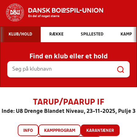
Hvad vil du søge efter?
KLUB/HOLD
RÆKKE
SPILLESTED
KAMP
INDHOLD OG NYHEDER
Find en klub eller et hold
STILLINGER, RESULTATER, KLUBBER OG
HOLD
TARUP/PAARUP IF
Inde: U8 Drenge Blandet Niveau, 23-11-2025, Pulje 3
INFO
KAMPPROGRAM
KARANTÆNER