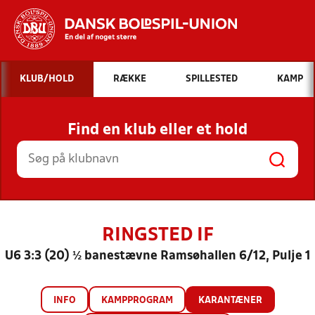
Hvad vil du søge efter?
KLUB/HOLD
RÆKKE
SPILLESTED
KAMP
INDHOLD OG NYHEDER
Find en klub eller et hold
STILLINGER, RESULTATER, KLUBBER OG
HOLD
RINGSTED IF
U6 3:3 (20) ½ banestævne Ramsøhallen 6/12, Pulje 1
INFO
KAMPPROGRAM
KARANTÆNER