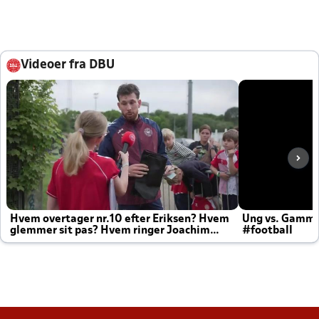
Videoer fra DBU
Hvem overtager nr.10 efter Eriksen? Hvem
Ung vs. Gamm
glemmer sit pas? Hvem ringer Joachim
#football
altid til efter kampe?