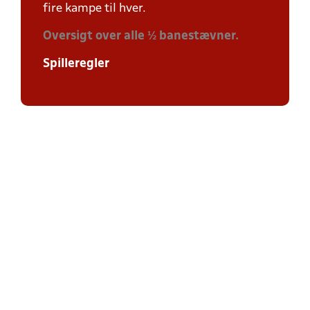
fire kampe til hver.
Oversigt over alle ½ banestævner.
Spilleregler