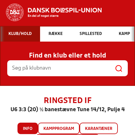
Hvad vil du søge efter?
KLUB/HOLD
RÆKKE
SPILLESTED
KAMP
INDHOLD OG NYHEDER
Find en klub eller et hold
STILLINGER, RESULTATER, KLUBBER OG
HOLD
RINGSTED IF
U6 3:3 (20) ½ banestævne Tune 14/12, Pulje 4
INFO
KAMPPROGRAM
KARANTÆNER