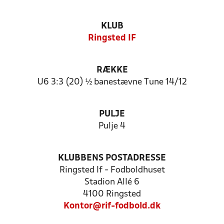
KLUB
Ringsted IF
RÆKKE
U6 3:3 (20) ½ banestævne Tune 14/12
PULJE
Pulje 4
KLUBBENS POSTADRESSE
Ringsted If - Fodboldhuset
Stadion Allé 6
4100 Ringsted
Kontor@rif-fodbold.dk