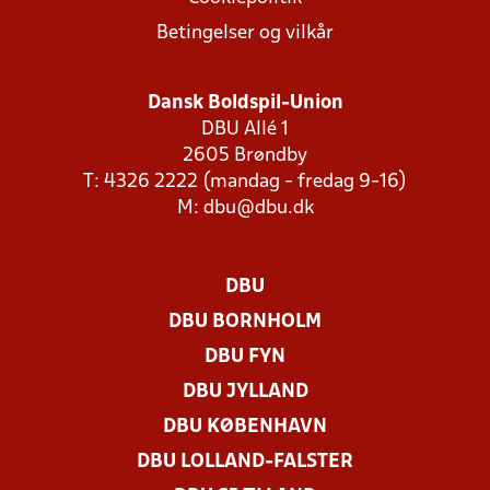
Betingelser og vilkår
Dansk Boldspil-Union
DBU Allé 1
2605 Brøndby
T: 4326 2222 (mandag - fredag 9-16)
M:
dbu@dbu.dk
DBU
DBU BORNHOLM
DBU FYN
DBU JYLLAND
DBU KØBENHAVN
DBU LOLLAND-FALSTER