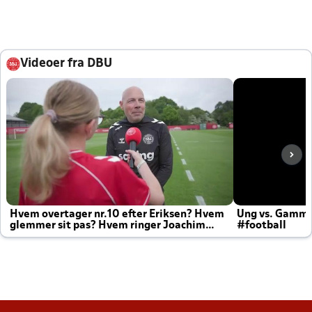
Videoer fra DBU
Hvem overtager nr.10 efter Eriksen? Hvem
Ung vs. Gamm
glemmer sit pas? Hvem ringer Joachim
#football
altid til efter kampe?