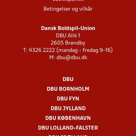
Betingelser og vilkår
Dansk Boldspil-Union
DBU Allé 1
2605 Brøndby
T: 4326 2222 (mandag - fredag 9-16)
M:
dbu@dbu.dk
DBU
DBU BORNHOLM
DBU FYN
DBU JYLLAND
DBU KØBENHAVN
DBU LOLLAND-FALSTER