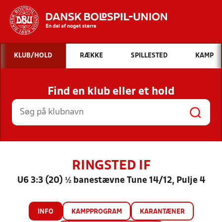
Hvad vil du søge efter?
KLUB/HOLD
RÆKKE
SPILLESTED
KAMP
INDHOLD OG NYHEDER
Find en klub eller et hold
STILLINGER, RESULTATER, KLUBBER OG
HOLD
RINGSTED IF
U6 3:3 (20) ½ banestævne Tune 14/12, Pulje 4
INFO
KAMPPROGRAM
KARANTÆNER