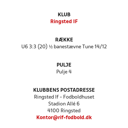
KLUB
Ringsted IF
RÆKKE
U6 3:3 (20) ½ banestævne Tune 14/12
PULJE
Pulje 4
KLUBBENS POSTADRESSE
Ringsted If - Fodboldhuset
Stadion Allé 6
4100 Ringsted
Kontor@rif-fodbold.dk