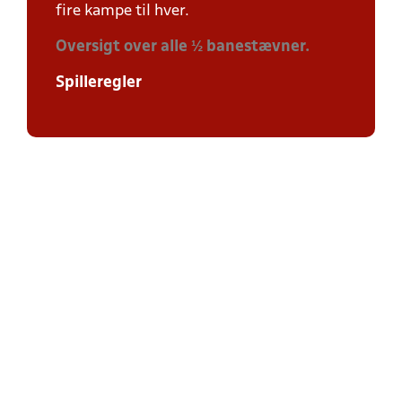
fire kampe til hver.
Oversigt over alle ½ banestævner.
Spilleregler