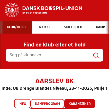
Hvad vil du søge efter?
KLUB/HOLD
RÆKKE
SPILLESTED
KAMP
INDHOLD OG NYHEDER
Find en klub eller et hold
STILLINGER, RESULTATER, KLUBBER OG
HOLD
AARSLEV BK
Inde: U8 Drenge Blandet Niveau, 23-11-2025, Pulje 1
INFO
KAMPPROGRAM
KARANTÆNER