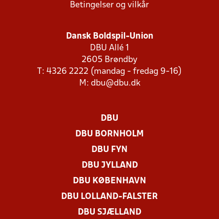
Betingelser og vilkår
Dansk Boldspil-Union
DBU Allé 1
2605 Brøndby
T: 4326 2222 (mandag - fredag 9-16)
M:
dbu@dbu.dk
DBU
DBU BORNHOLM
DBU FYN
DBU JYLLAND
DBU KØBENHAVN
DBU LOLLAND-FALSTER
DBU SJÆLLAND