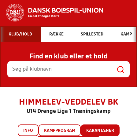
Hvad vil du søge efter?
KLUB/HOLD
RÆKKE
SPILLESTED
KAMP
INDHOLD OG NYHEDER
Find en klub eller et hold
STILLINGER, RESULTATER, KLUBBER OG
HOLD
HIMMELEV-VEDDELEV BK
U14 Drenge Liga 1 Træningskamp
INFO
KAMPPROGRAM
KARANTÆNER