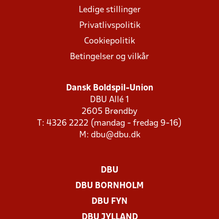
Ledige stillinger
Privatlivspolitik
Cookiepolitik
Betingelser og vilkår
Dansk Boldspil-Union
DBU Allé 1
2605 Brøndby
T: 4326 2222 (mandag - fredag 9-16)
M:
dbu@dbu.dk
DBU
DBU BORNHOLM
DBU FYN
DBU JYLLAND