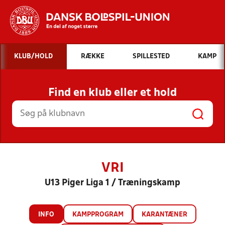
Hvad vil du søge efter?
KLUB/HOLD
RÆKKE
SPILLESTED
KAMP
INDHOLD OG NYHEDER
Find en klub eller et hold
STILLINGER, RESULTATER, KLUBBER OG
HOLD
VRI
U13 Piger Liga 1 / Træningskamp
INFO
KAMPPROGRAM
KARANTÆNER