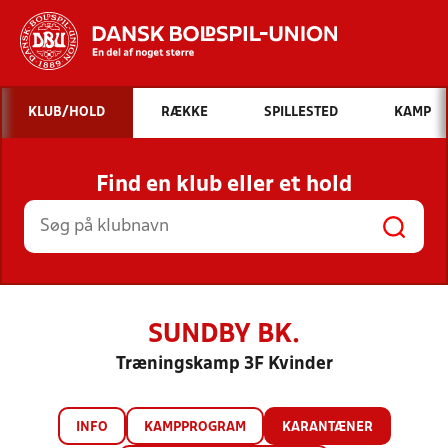
Hvad vil du søge efter?
KLUB/HOLD
RÆKKE
SPILLESTED
KAMP
INDHOLD OG NYHEDER
Find en klub eller et hold
STILLINGER, RESULTATER, KLUBBER OG
HOLD
SUNDBY BK.
Træningskamp 3F Kvinder
INFO
KAMPPROGRAM
KARANTÆNER