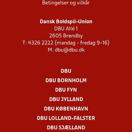
Betingelser og vilkår
Dansk Boldspil-Union
DBU Allé 1
2605 Brøndby
T: 4326 2222 (mandag - fredag 9-16)
M:
dbu@dbu.dk
DBU
DBU BORNHOLM
DBU FYN
DBU JYLLAND
DBU KØBENHAVN
DBU LOLLAND-FALSTER
DBU SJÆLLAND