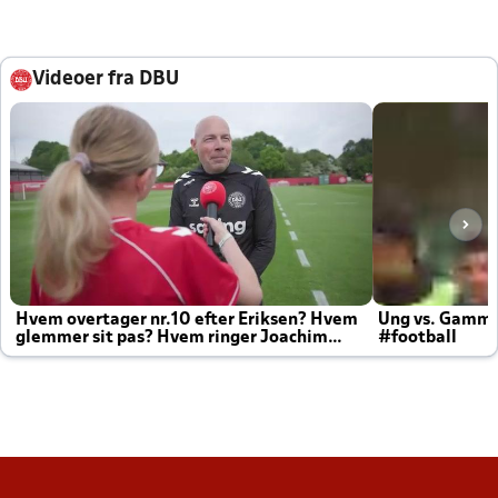
Videoer fra DBU
Hvem overtager nr.10 efter Eriksen? Hvem
Ung vs. Gamm
glemmer sit pas? Hvem ringer Joachim
#football
altid til efter kampe?