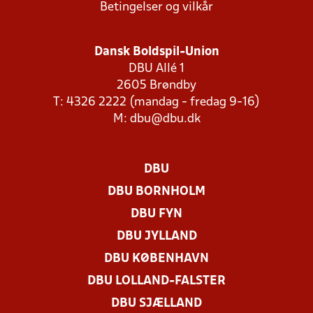
Betingelser og vilkår
Dansk Boldspil-Union
DBU Allé 1
2605 Brøndby
T: 4326 2222 (mandag - fredag 9-16)
M:
dbu@dbu.dk
DBU
DBU BORNHOLM
DBU FYN
DBU JYLLAND
DBU KØBENHAVN
DBU LOLLAND-FALSTER
DBU SJÆLLAND