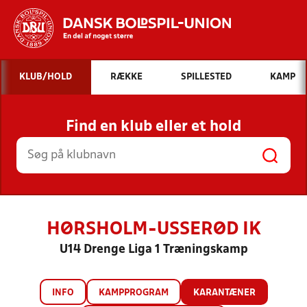
Hvad vil du søge efter?
KLUB/HOLD
RÆKKE
SPILLESTED
KAMP
INDHOLD OG NYHEDER
Find en klub eller et hold
STILLINGER, RESULTATER, KLUBBER OG
HOLD
HØRSHOLM-USSERØD IK
U14 Drenge Liga 1 Træningskamp
INFO
KAMPPROGRAM
KARANTÆNER