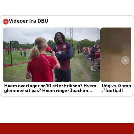
Videoer fra DBU
Hvem overtager nr.10 efter Eriksen? Hvem
Ung vs. Gamm
glemmer sit pas? Hvem ringer Joachim
#football
altid til efter kampe?