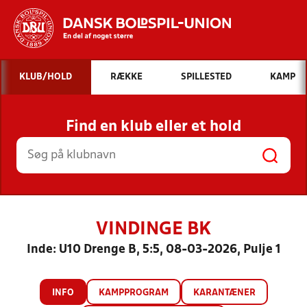
Hvad vil du søge efter?
KLUB/HOLD
RÆKKE
SPILLESTED
KAMP
INDHOLD OG NYHEDER
Find en klub eller et hold
STILLINGER, RESULTATER, KLUBBER OG
HOLD
VINDINGE BK
Inde: U10 Drenge B, 5:5, 08-03-2026, Pulje 1
INFO
KAMPPROGRAM
KARANTÆNER