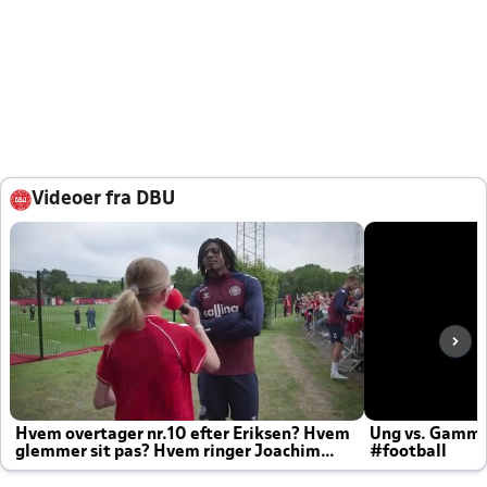
Videoer fra DBU
Hvem overtager nr.10 efter Eriksen? Hvem
Ung vs. Gamm
glemmer sit pas? Hvem ringer Joachim
#football
altid til efter kampe?