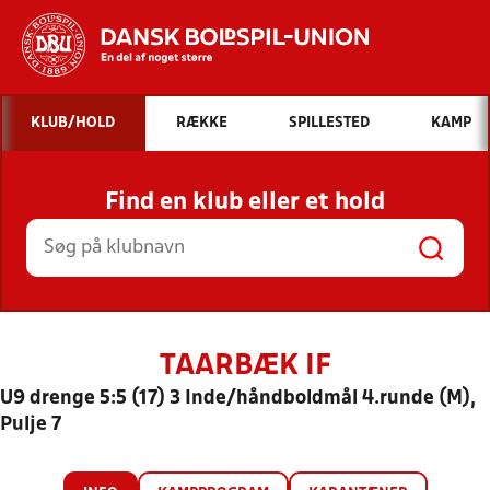
Hvad vil du søge efter?
KLUB/HOLD
RÆKKE
SPILLESTED
KAMP
INDHOLD OG NYHEDER
Find en klub eller et hold
STILLINGER, RESULTATER, KLUBBER OG
HOLD
TAARBÆK IF
U9 drenge 5:5 (17) 3 Inde/håndboldmål 4.runde (M),
Pulje 7