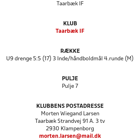
Taarbæk IF
KLUB
Taarbæk IF
RÆKKE
U9 drenge 5:5 (17) 3 Inde/håndboldmål 4.runde (M)
PULJE
Pulje 7
KLUBBENS POSTADRESSE
Morten Wiegand Larsen
Taarbæk Strandvej 91 A. 3 tv
2930 Klampenborg
morten.larsen@mail.dk