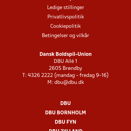
Ledige stillinger
Privatlivspolitik
Cookiepolitik
Betingelser og vilkår
Dansk Boldspil-Union
DBU Allé 1
2605 Brøndby
T: 4326 2222 (mandag - fredag 9-16)
M:
dbu@dbu.dk
DBU
DBU BORNHOLM
DBU FYN