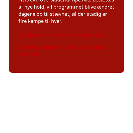
Hvis evt. oversidderkampe ikke besættes
af nye hold, vil programmet blive ændret
dagene op til stævnet, så der stadig er
fire kampe til hver.
Spillereglerne findes via dette link.
Se ledige pladser via dette link (fra
uge 43).