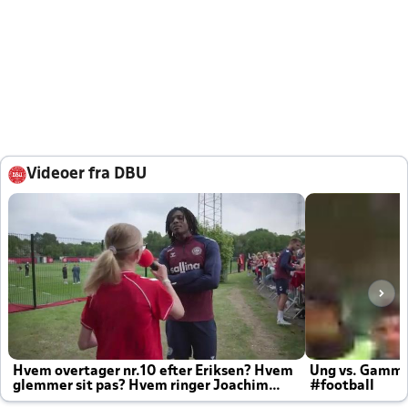
Videoer fra DBU
Hvem overtager nr.10 efter Eriksen? Hvem
Ung vs. Gamm
glemmer sit pas? Hvem ringer Joachim
#football
altid til efter kampe?