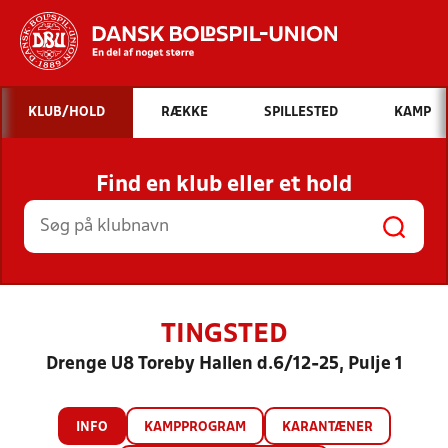
Hvad vil du søge efter?
KLUB/HOLD
RÆKKE
SPILLESTED
KAMP
INDHOLD OG NYHEDER
Find en klub eller et hold
STILLINGER, RESULTATER, KLUBBER OG
HOLD
TINGSTED
Drenge U8 Toreby Hallen d.6/12-25, Pulje 1
INFO
KAMPPROGRAM
KARANTÆNER