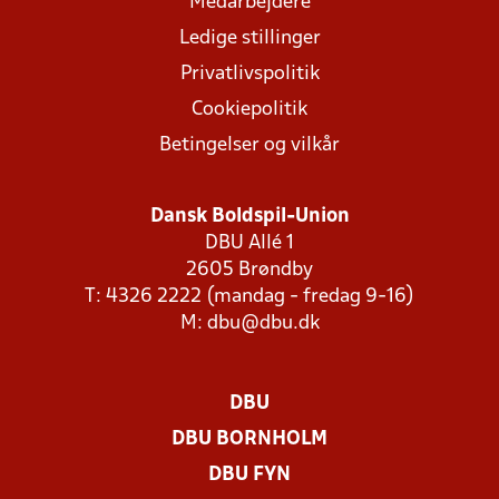
Medarbejdere
Ledige stillinger
Privatlivspolitik
Cookiepolitik
Betingelser og vilkår
Dansk Boldspil-Union
DBU Allé 1
2605 Brøndby
T: 4326 2222 (mandag - fredag 9-16)
M:
dbu@dbu.dk
DBU
DBU BORNHOLM
DBU FYN