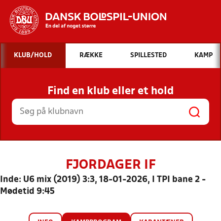
Hvad vil du søge efter?
KLUB/HOLD
RÆKKE
SPILLESTED
KAMP
INDHOLD OG NYHEDER
Find en klub eller et hold
STILLINGER, RESULTATER, KLUBBER OG
HOLD
FJORDAGER IF
Inde: U6 mix (2019) 3:3, 18-01-2026, I TPI bane 2 -
Mødetid 9:45