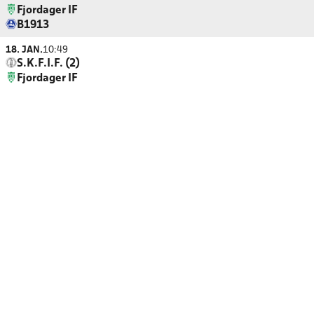
Fjordager IF
B1913
18. JAN.
10:49
S.K.F.I.F. (2)
Fjordager IF