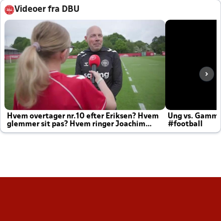
Videoer fra DBU
Hvem overtager nr.10 efter Eriksen? Hvem
Ung vs. Gamm
glemmer sit pas? Hvem ringer Joachim
#football
altid til efter kampe?