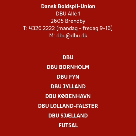
Dansk Boldspil-Union
DBU Allé 1
2605 Brøndby
T: 4326 2222 (mandag - fredag 9-16)
M:
dbu@dbu.dk
DBU
DBU BORNHOLM
DBU FYN
DBU JYLLAND
DBU KØBENHAVN
DBU LOLLAND-FALSTER
DBU SJÆLLAND
FUTSAL