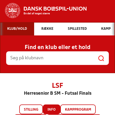
Hvad vil du søge efter?
KLUB/HOLD
RÆKKE
SPILLESTED
KAMP
INDHOLD OG NYHEDER
Find en klub eller et hold
STILLINGER, RESULTATER, KLUBBER OG
HOLD
LSF
Herresenior B SM - Futsal Finals
STILLING
INFO
KAMPPROGRAM