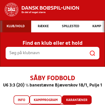
Hvad vil du søge efter?
KLUB/HOLD
RÆKKE
SPILLESTED
KAMP
INDHOLD OG NYHEDER
Find en klub eller et hold
STILLINGER, RESULTATER, KLUBBER OG
HOLD
SÅBY FODBOLD
U6 3:3 (20) ½ banestævne Bjæverskov 18/1, Pulje 1
INFO
KAMPPROGRAM
KARANTÆNER