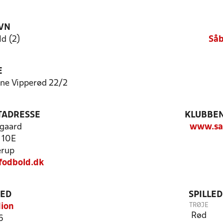
VN
d (2)
Såb
E
ne Vipperød 22/2
TADRESSE
KLUBBEN
gaard
www.sa
 10E
erup
fodbold.dk
TED
SPILLE
TRØJE
dion
Rød
6