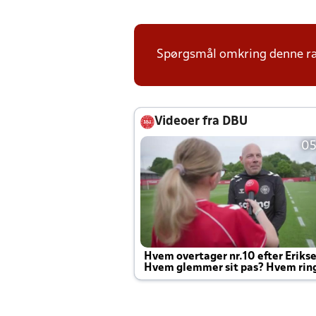
Spørgsmål omkring denne ræk
Videoer fra DBU
05
Hvem overtager nr.10 efter Eriks
Hvem glemmer sit pas? Hvem rin
Joachim altid til efter kampe?