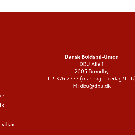
Dansk Boldspil-Union
DBU Allé 1
2605 Brøndby
T: 4326 2222 (mandag - fredag 9-16
M:
dbu@dbu.dk
ger
ik
 vilkår