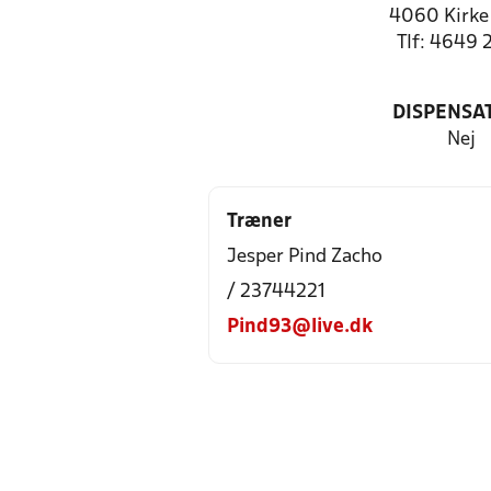
4060 Kirke
Tlf: 4649 
DISPENSA
Nej
Træner
Jesper Pind Zacho
/ 23744221
Pind93@live.dk