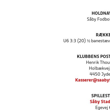
HOLDNA
Såby Fodbol
RÆKK
U6 3:3 (20) ½ banestæv
KLUBBENS POS
Henrik Thou
Holbækvej
4450 Jyd
Kasserer@saaby
SPILLES
Såby Sta
Egevej 