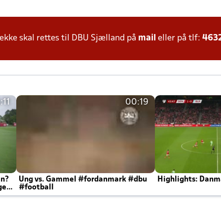
ke skal rettes til DBU Sjælland på
mail
eller på tlf:
463
:11
00:19
en?
Ung vs. Gammel #fordanmark #dbu
Highlights: Danma
ger
#football