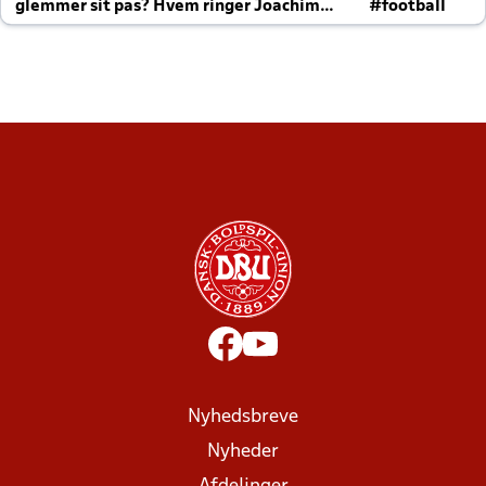
glemmer sit pas? Hvem ringer Joachim
#football
altid til efter kampe?
Nyhedsbreve
Nyheder