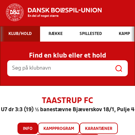
Hvad vil du søge efter?
KLUB/HOLD
RÆKKE
SPILLESTED
KAMP
INDHOLD OG NYHEDER
Find en klub eller et hold
STILLINGER, RESULTATER, KLUBBER OG
HOLD
TAASTRUP FC
U7 dr 3:3 (19) ½ banestævne Bjæverskov 18/1, Pulje 4
INFO
KAMPPROGRAM
KARANTÆNER