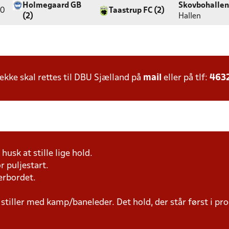
Holmegaard GB
Skovbohallen
30
Taastrup FC (2)
(2)
Hallen
ke skal rettes til DBU Sjælland på
mail
eller på tlf:
463
husk at stille lige hold.
r puljestart.
erbordet.
 stiller med kamp/baneleder. Det hold, der står først i p