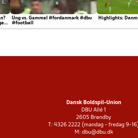
en?
Ung vs. Gammel #fordanmark #dbu
Highlights: Danma
ger
#football
Dansk Boldspil-Union
DBU Allé 1
2605 Brøndby
T: 4326 2222 (mandag - fredag 9-16
M:
dbu@dbu.dk