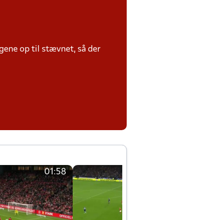
ene op til stævnet, så der
01:58
01:58