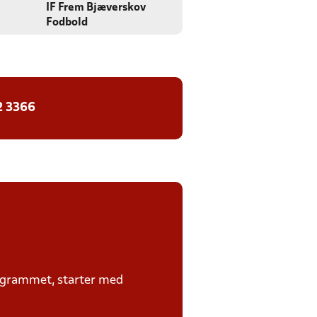
IF Frem Bjæverskov
Fodbold
2 3366
rogrammet, starter med