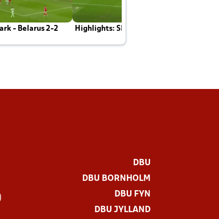
rk - Belarus 2-2
Highlights: Skotland - Danmark 4-2
J
E
DBU
DBU BORNHOLM
DBU FYN
)
DBU JYLLAND