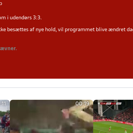
p
om i udendørs 3:3.
ke besættes af nye hold, vil programmet blive ændret dag
tævner.
:11
00:19