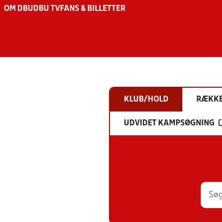
OM DBU
DBU TV
FANS & BILLETTER
KLUB/HOLD
RÆKK
UDVIDET KAMPSØGNING