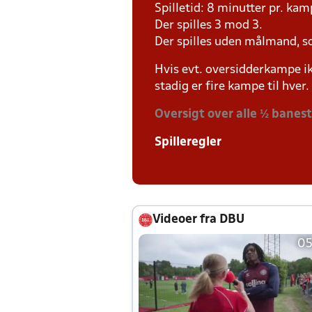
Spilletid: 8 minutter pr. kam
Der spilles 3 mod 3.
Der spilles uden målmand, s
Hvis evt. oversidderkampe ik
stadig er fire kampe til hver.
Oversigt over alle ½ banes
Spilleregler
Videoer fra DBU
05