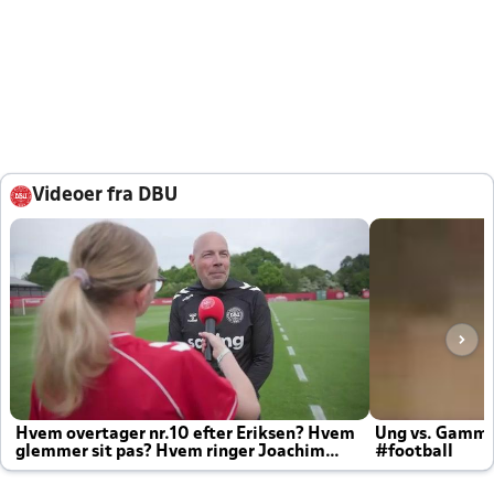
Videoer fra DBU
Hvem overtager nr.10 efter Eriksen? Hvem
Ung vs. Gamm
glemmer sit pas? Hvem ringer Joachim
#football
altid til efter kampe?