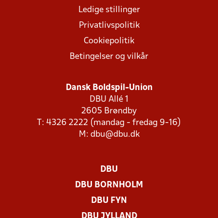
Ledige stillinger
Privatlivspolitik
Cookiepolitik
Betingelser og vilkår
Dansk Boldspil-Union
DBU Allé 1
2605 Brøndby
T: 4326 2222 (mandag - fredag 9-16)
M:
dbu@dbu.dk
DBU
DBU BORNHOLM
DBU FYN
DBU JYLLAND