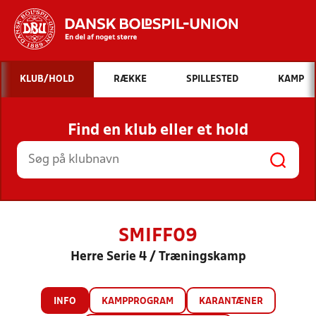
Hvad vil du søge efter?
KLUB/HOLD
RÆKKE
SPILLESTED
KAMP
INDHOLD OG NYHEDER
Find en klub eller et hold
STILLINGER, RESULTATER, KLUBBER OG
HOLD
SMIFF09
Herre Serie 4 / Træningskamp
INFO
KAMPPROGRAM
KARANTÆNER