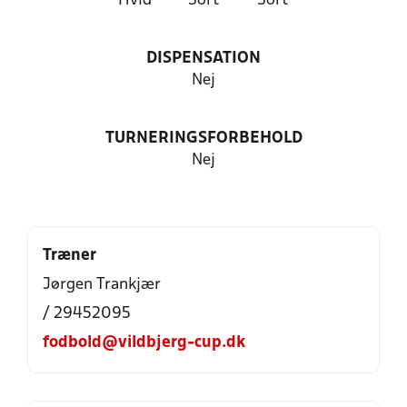
Hvid
Sort
Sort
DISPENSATION
Nej
TURNERINGSFORBEHOLD
Nej
Træner
Jørgen Trankjær
/ 29452095
fodbold@vildbjerg-cup.dk