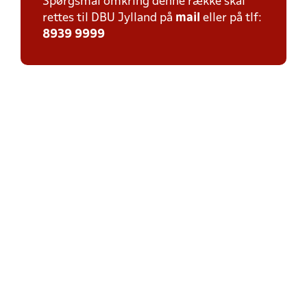
Spørgsmål omkring denne række skal
rettes til DBU Jylland på
mail
eller på tlf:
8939 9999