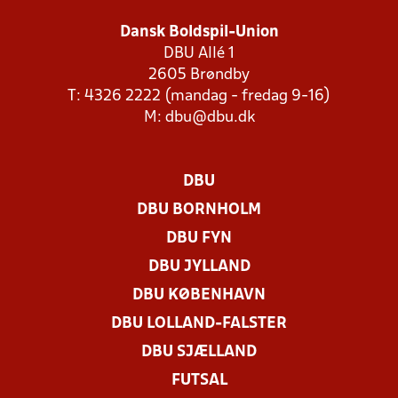
Dansk Boldspil-Union
DBU Allé 1
2605 Brøndby
T: 4326 2222 (mandag - fredag 9-16)
M:
dbu@dbu.dk
DBU
DBU BORNHOLM
DBU FYN
DBU JYLLAND
DBU KØBENHAVN
DBU LOLLAND-FALSTER
DBU SJÆLLAND
FUTSAL