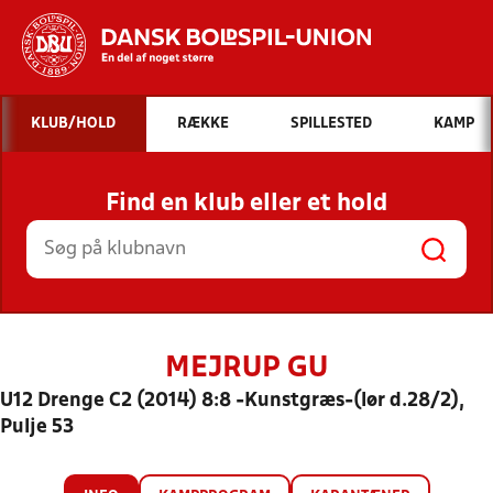
Hvad vil du søge efter?
KLUB/HOLD
RÆKKE
SPILLESTED
KAMP
INDHOLD OG NYHEDER
Find en klub eller et hold
STILLINGER, RESULTATER, KLUBBER OG
HOLD
MEJRUP GU
U12 Drenge C2 (2014) 8:8 -Kunstgræs-(lør d.28/2),
Pulje 53