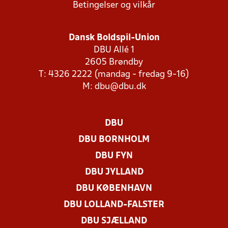
Betingelser og vilkår
Dansk Boldspil-Union
DBU Allé 1
2605 Brøndby
T: 4326 2222 (mandag - fredag 9-16)
M:
dbu@dbu.dk
DBU
DBU BORNHOLM
DBU FYN
DBU JYLLAND
DBU KØBENHAVN
DBU LOLLAND-FALSTER
DBU SJÆLLAND