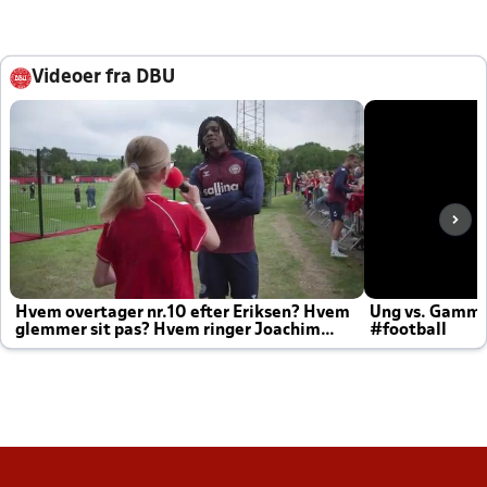
Videoer fra DBU
Hvem overtager nr.10 efter Eriksen? Hvem
Ung vs. Gamm
glemmer sit pas? Hvem ringer Joachim
#football
altid til efter kampe?