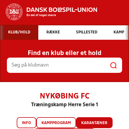
Hvad vil du søge efter?
KLUB/HOLD
RÆKKE
SPILLESTED
KAMP
INDHOLD OG NYHEDER
Find en klub eller et hold
STILLINGER, RESULTATER, KLUBBER OG
HOLD
NYKØBING FC
Træningskamp Herre Serie 1
INFO
KAMPPROGRAM
KARANTÆNER