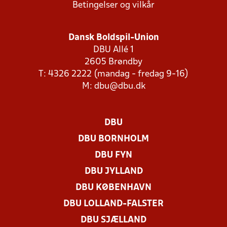
Betingelser og vilkår
Dansk Boldspil-Union
DBU Allé 1
2605 Brøndby
T: 4326 2222 (mandag - fredag 9-16)
M:
dbu@dbu.dk
DBU
DBU BORNHOLM
DBU FYN
DBU JYLLAND
DBU KØBENHAVN
DBU LOLLAND-FALSTER
DBU SJÆLLAND