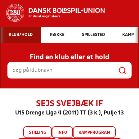
Hvad vil du søge efter?
KLUB/HOLD
RÆKKE
SPILLESTED
KAMP
INDHOLD OG NYHEDER
Find en klub eller et hold
STILLINGER, RESULTATER, KLUBBER OG
HOLD
SEJS SVEJBÆK IF
U15 Drenge Liga 4 (2011) TT (3 k.), Pulje 13
STILLING
INFO
KAMPPROGRAM