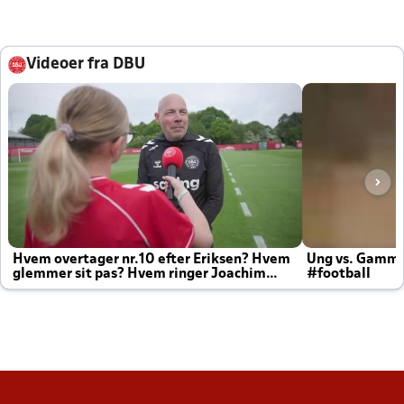
Videoer fra DBU
Hvem overtager nr.10 efter Eriksen? Hvem
Ung vs. Gamm
glemmer sit pas? Hvem ringer Joachim
#football
altid til efter kampe?