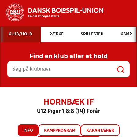
Hvad vil du søge efter?
KLUB/HOLD
RÆKKE
SPILLESTED
KAMP
INDHOLD OG NYHEDER
Find en klub eller et hold
STILLINGER, RESULTATER, KLUBBER OG
HOLD
HORNBÆK IF
U12 Piger 1 8:8 (14) Forår
INFO
KAMPPROGRAM
KARANTÆNER