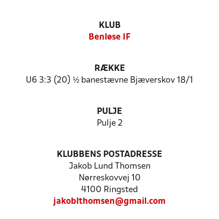
KLUB
Benløse IF
RÆKKE
U6 3:3 (20) ½ banestævne Bjæverskov 18/1
PULJE
Pulje 2
KLUBBENS POSTADRESSE
Jakob Lund Thomsen
Nørreskovvej 10
4100 Ringsted
jakoblthomsen@gmail.com