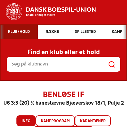
Hvad vil du søge efter?
KLUB/HOLD
RÆKKE
SPILLESTED
KAMP
INDHOLD OG NYHEDER
Find en klub eller et hold
STILLINGER, RESULTATER, KLUBBER OG
HOLD
BENLØSE IF
U6 3:3 (20) ½ banestævne Bjæverskov 18/1, Pulje 2
INFO
KAMPPROGRAM
KARANTÆNER