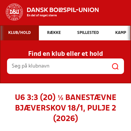
Hvad vil du søge efter?
KLUB/HOLD
RÆKKE
SPILLESTED
KAMP
INDHOLD OG NYHEDER
Find en klub eller et hold
STILLINGER, RESULTATER, KLUBBER OG
HOLD
U6 3:3 (20) ½ BANESTÆVNE
BJÆVERSKOV 18/1, PULJE 2
(2026)