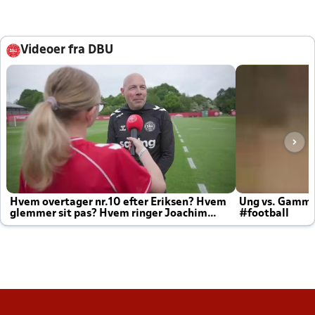
Videoer fra DBU
Hvem overtager nr.10 efter Eriksen? Hvem
Ung vs. Gamm
glemmer sit pas? Hvem ringer Joachim
#football
altid til efter kampe?