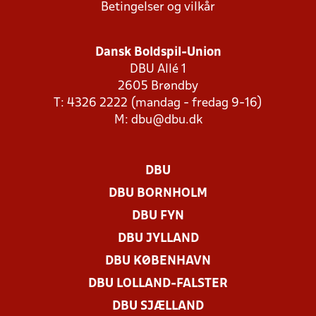
Betingelser og vilkår
Dansk Boldspil-Union
DBU Allé 1
2605 Brøndby
T: 4326 2222 (mandag - fredag 9-16)
M:
dbu@dbu.dk
DBU
DBU BORNHOLM
DBU FYN
DBU JYLLAND
DBU KØBENHAVN
DBU LOLLAND-FALSTER
DBU SJÆLLAND