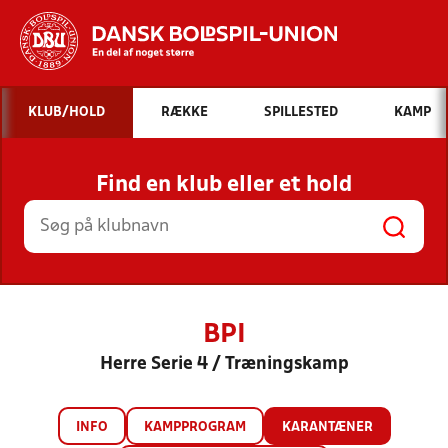
Hvad vil du søge efter?
KLUB/HOLD
RÆKKE
SPILLESTED
KAMP
INDHOLD OG NYHEDER
Find en klub eller et hold
STILLINGER, RESULTATER, KLUBBER OG
HOLD
BPI
Herre Serie 4 / Træningskamp
INFO
KAMPPROGRAM
KARANTÆNER