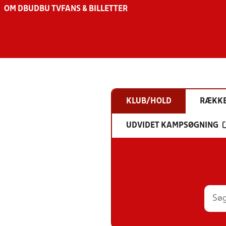
OM DBU
DBU TV
FANS & BILLETTER
KLUB/HOLD
RÆKK
UDVIDET KAMPSØGNING