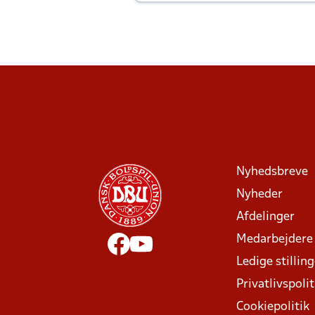
Joachim altid til efter kampe?
Nyhedsbreve
Nyheder
Afdelinger
Medarbejdere
Ledige stillin
Privatlivspolit
Cookiepolitik