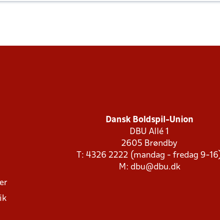
Dansk Boldspil-Union
DBU Allé 1
2605 Brøndby
T: 4326 2222 (mandag - fredag 9-16
M:
dbu@dbu.dk
ger
ik