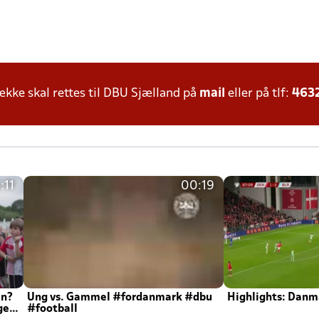
ke skal rettes til DBU Sjælland på
mail
eller på tlf:
463
:11
00:19
en?
Ung vs. Gammel #fordanmark #dbu
Highlights: Danma
ger
#football