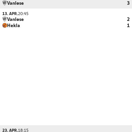
Vanløse
3
13. APR.
20:45
Vanløse
2
Hekla
1
23. APR.
18:15