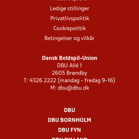
Ledige stillinger
Privatlivspolitik
Cookiepolitik
Betingelser og vilkår
Dansk Boldspil-Union
DBU Allé 1
2605 Brøndby
T: 4326 2222 (mandag - fredag 9-16)
M:
dbu@dbu.dk
DBU
DBU BORNHOLM
DBU FYN