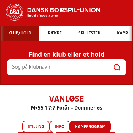
Hvad vil du søge efter?
KLUB/HOLD
RÆKKE
SPILLESTED
KAMP
INDHOLD OG NYHEDER
Find en klub eller et hold
STILLINGER, RESULTATER, KLUBBER OG
HOLD
VANLØSE
M+55 1 7:7 Forår - Dommerløs
STILLING
INFO
KAMPPROGRAM