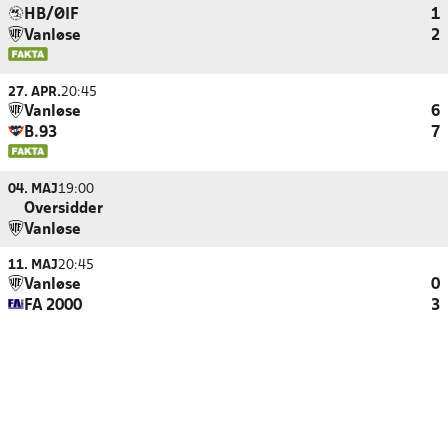
HB/ØIF
1
Vanløse
2
27. APR.
20:45
Vanløse
6
B.93
7
04. MAJ
19:00
Oversidder
Vanløse
11. MAJ
20:45
Vanløse
0
FA 2000
3