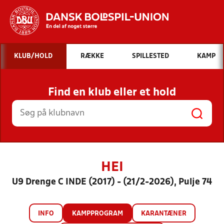
Hvad vil du søge efter?
KLUB/HOLD
RÆKKE
SPILLESTED
KAMP
INDHOLD OG NYHEDER
Find en klub eller et hold
STILLINGER, RESULTATER, KLUBBER OG
HOLD
HEI
U9 Drenge C INDE (2017) - (21/2-2026), Pulje 74
INFO
KAMPPROGRAM
KARANTÆNER