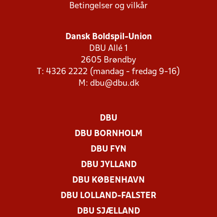
Betingelser og vilkår
Dansk Boldspil-Union
DBU Allé 1
2605 Brøndby
T: 4326 2222 (mandag - fredag 9-16)
M:
dbu@dbu.dk
DBU
DBU BORNHOLM
DBU FYN
DBU JYLLAND
DBU KØBENHAVN
DBU LOLLAND-FALSTER
DBU SJÆLLAND