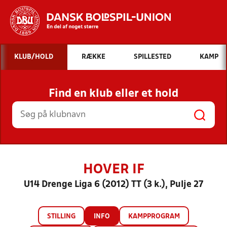
Hvad vil du søge efter?
KLUB/HOLD
RÆKKE
SPILLESTED
KAMP
INDHOLD OG NYHEDER
Find en klub eller et hold
STILLINGER, RESULTATER, KLUBBER OG
HOLD
HOVER IF
U14 Drenge Liga 6 (2012) TT (3 k.), Pulje 27
STILLING
INFO
KAMPPROGRAM