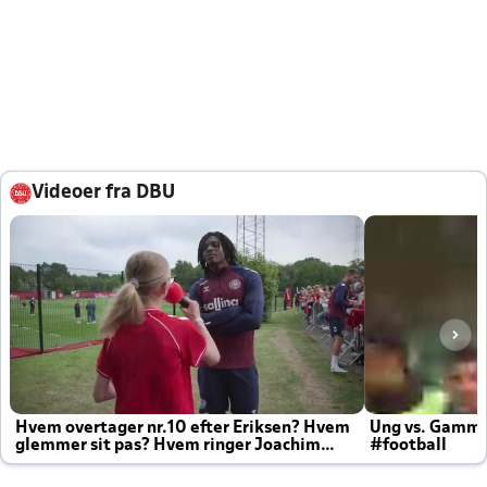
Videoer fra DBU
Hvem overtager nr.10 efter Eriksen? Hvem
Ung vs. Gamm
glemmer sit pas? Hvem ringer Joachim
#football
altid til efter kampe?