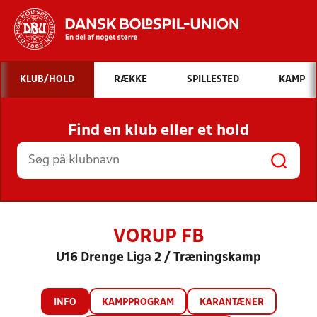
Hvad vil du søge efter?
KLUB/HOLD
RÆKKE
SPILLESTED
KAMP
INDHOLD OG NYHEDER
Find en klub eller et hold
STILLINGER, RESULTATER, KLUBBER OG
HOLD
VORUP FB
U16 Drenge Liga 2 / Træningskamp
INFO
KAMPPROGRAM
KARANTÆNER