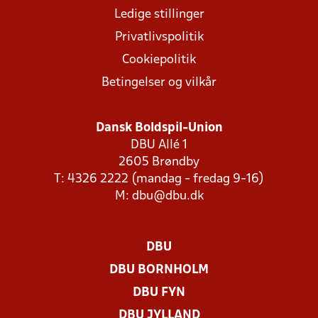
Ledige stillinger
Privatlivspolitik
Cookiepolitik
Betingelser og vilkår
Dansk Boldspil-Union
DBU Allé 1
2605 Brøndby
T: 4326 2222 (mandag - fredag 9-16)
M:
dbu@dbu.dk
DBU
DBU BORNHOLM
DBU FYN
DBU JYLLAND