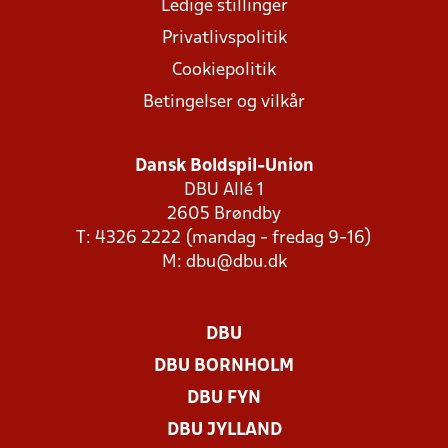
Ledige stillinger
Privatlivspolitik
Cookiepolitik
Betingelser og vilkår
Dansk Boldspil-Union
DBU Allé 1
2605 Brøndby
T: 4326 2222 (mandag - fredag 9-16)
M:
dbu@dbu.dk
DBU
DBU BORNHOLM
DBU FYN
DBU JYLLAND