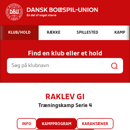
Hvad vil du søge efter?
KLUB/HOLD
RÆKKE
SPILLESTED
KAMP
INDHOLD OG NYHEDER
Find en klub eller et hold
STILLINGER, RESULTATER, KLUBBER OG
HOLD
RAKLEV GI
Træningskamp Serie 4
INFO
KAMPPROGRAM
KARANTÆNER