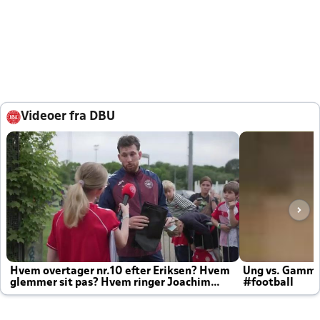
Videoer fra DBU
Hvem overtager nr.10 efter Eriksen? Hvem
Ung vs. Gamm
glemmer sit pas? Hvem ringer Joachim
#football
altid til efter kampe?