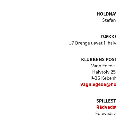
HOLDNA
Stefan
RÆKK
U7 Drenge uøvet 1. halv
KLUBBENS POS
Vagn Egede 
Halvtolv 25,
1436 Køben
vagn.egede@ho
SPILLES
Rådvads
Folevadsv