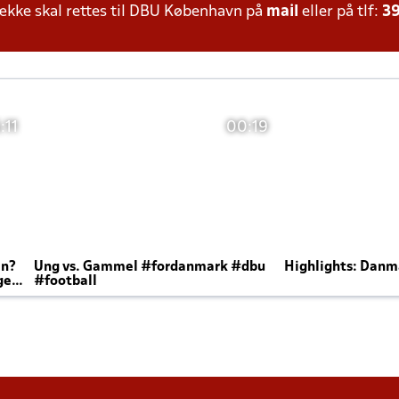
kke skal rettes til DBU København på
mail
eller på tlf:
39
:11
00:19
en?
Ung vs. Gammel #fordanmark #dbu
Highlights: Danma
ger
#football