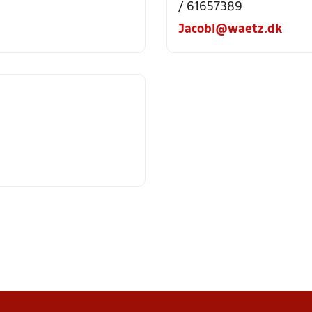
/ 61657389
Jacobl@waetz.dk