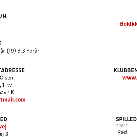
VN
Boldkl
E
år (19) 3:3 Forår
TADRESSE
KLUBBEN
Olsen
www.
 1. tv
havn K
tmail.com
TED
SPILLE
TRØJE
vej
Rød
ej 3