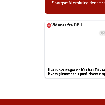
Spørgsmål omkring denne ræ
Videoer fra DBU
05
Hvem overtager nr.10 efter Eriks
Hvem glemmer sit pas? Hvem rin
Joachim altid til efter kampe?