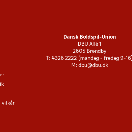
Dansk Boldspil-Union
DBU Allé 1
2605 Brøndby
T: 4326 2222 (mandag - fredag 9-16
M:
dbu@dbu.dk
ger
ik
 vilkår