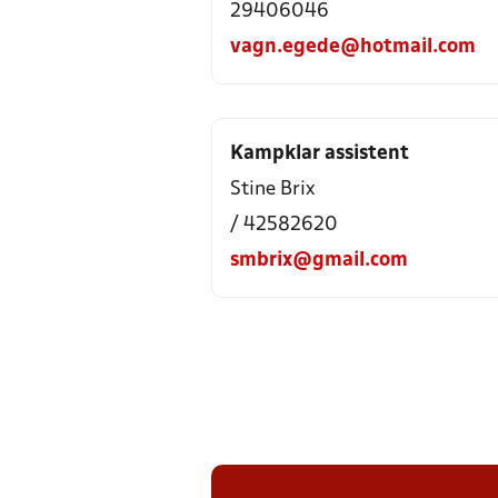
29406046
vagn.egede@hotmail.com
Kampklar assistent
Stine Brix
/ 42582620
smbrix@gmail.com