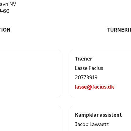
avn NV
1460
TION
TURNERI
Træner
Lasse Facius
20773919
lasse@facius.dk
Kampklar assistent
Jacob Lawaetz