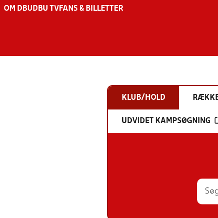
OM DBU
DBU TV
FANS & BILLETTER
KLUB/HOLD
RÆKK
UDVIDET KAMPSØGNING