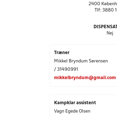
2400 Københ
Tlf: 3880 
DISPENSA
Nej
Træner
Mikkel Bryndum Sørensen
/ 31490991
mikkelbryndum@gmail.com
Kampklar assistent
Vagn Egede Olsen