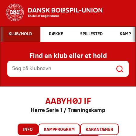
Hvad vil du søge efter?
KLUB/HOLD
RÆKKE
SPILLESTED
KAMP
INDHOLD OG NYHEDER
Find en klub eller et hold
STILLINGER, RESULTATER, KLUBBER OG
HOLD
AABYHØJ IF
Herre Serie 1 / Træningskamp
INFO
KAMPPROGRAM
KARANTÆNER