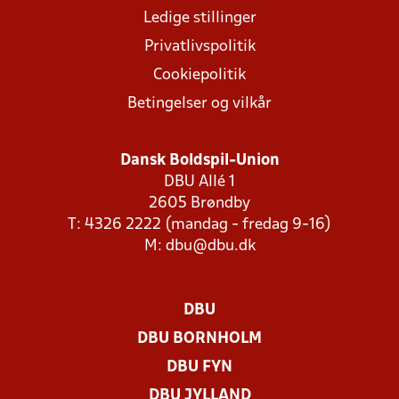
Ledige stillinger
Privatlivspolitik
Cookiepolitik
Betingelser og vilkår
Dansk Boldspil-Union
DBU Allé 1
2605 Brøndby
T: 4326 2222 (mandag - fredag 9-16)
M:
dbu@dbu.dk
DBU
DBU BORNHOLM
DBU FYN
DBU JYLLAND