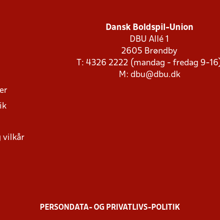
Dansk Boldspil-Union
DBU Allé 1
2605 Brøndby
T: 4326 2222 (mandag - fredag 9-16
M:
dbu@dbu.dk
ger
ik
 vilkår
PERSONDATA- OG PRIVATLIVS-POLITIK