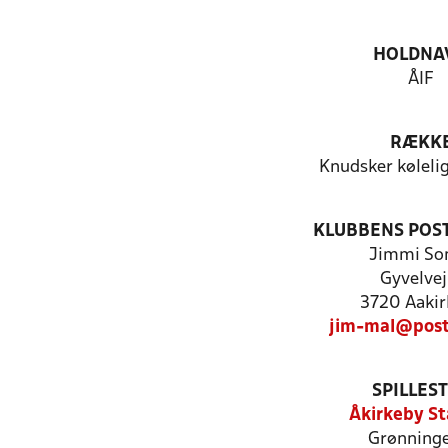
HOLDNA
ÅIF
RÆKK
Knudsker køleli
KLUBBENS POS
Jimmi So
Gyvelvej
3720 Aakir
jim-mal@post
SPILLES
Åkirkeby St
Grønninge