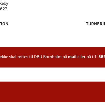
keby
4622
TION
TURNERI
kke skal rettes til DBU Bornholm på
mail
eller på tlf:
56