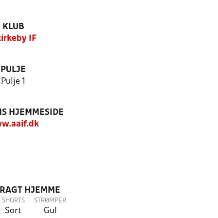
KLUB
irkeby IF
PULJE
Pulje 1
S HJEMMESIDE
w.aaif.dk
DRAGT HJEMME
SHORTS
STRØMPER
Sort
Gul