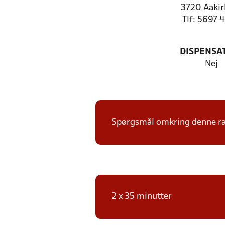
3720 Aakir
Tlf: 5697 
DISPENSA
Nej
Spørgsmål omkring denne ræ
2 x 35 minutter