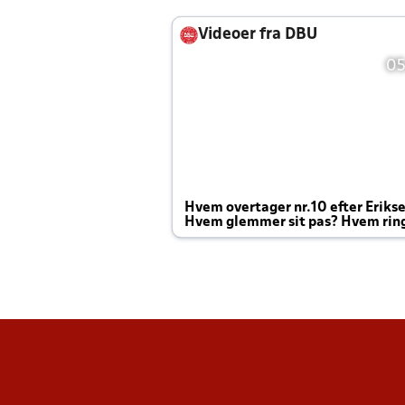
Videoer fra DBU
05
Hvem overtager nr.10 efter Eriks
Hvem glemmer sit pas? Hvem rin
Joachim altid til efter kampe?