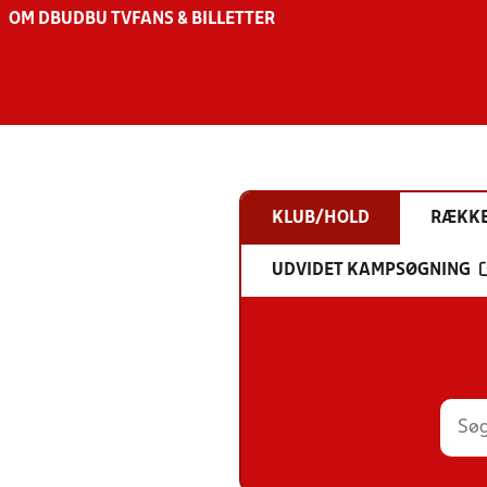
OM DBU
DBU TV
FANS & BILLETTER
KLUB/HOLD
RÆKK
UDVIDET KAMPSØGNING