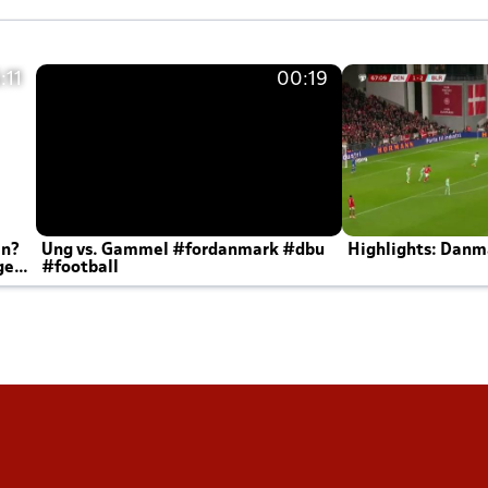
:11
00:19
en?
Ung vs. Gammel #fordanmark #dbu
Highlights: Danma
ger
#football