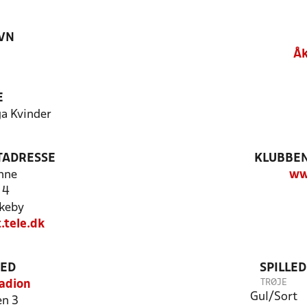
VN
Åk
E
ga Kvinder
TADRESSE
KLUBBEN
nne
ww
 4
keby
.tele.dk
TED
SPILLE
TRØJE
adion
Gul/Sort
n 3