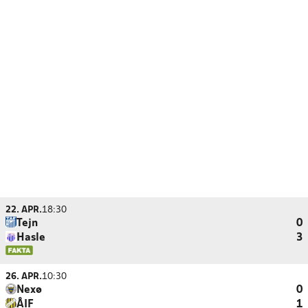
22. APR.
18:30
Tejn
0
Hasle
3
26. APR.
10:30
Nexø
0
ÅIF
1