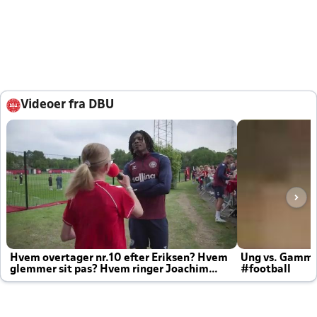
Videoer fra DBU
Hvem overtager nr.10 efter Eriksen? Hvem
Ung vs. Gamm
glemmer sit pas? Hvem ringer Joachim
#football
altid til efter kampe?