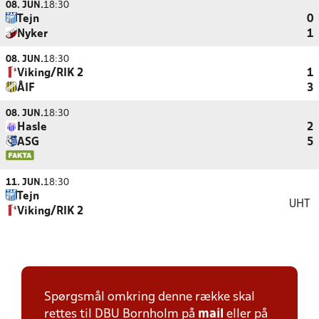
08. JUN.
18:30
Tejn
0
Nyker
1
08. JUN.
18:30
Viking/RIK 2
1
ÅIF
3
08. JUN.
18:30
Hasle
2
ASG
5
11. JUN.
18:30
Tejn
UHT
Viking/RIK 2
Spørgsmål omkring denne række skal
rettes til DBU Bornholm på
mail
eller på