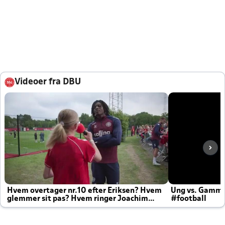
Videoer fra DBU
Hvem overtager nr.10 efter Eriksen? Hvem
Ung vs. Gamm
glemmer sit pas? Hvem ringer Joachim
#football
altid til efter kampe?