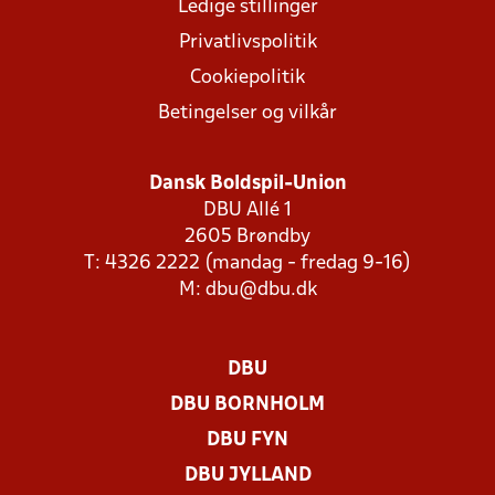
Ledige stillinger
Privatlivspolitik
Cookiepolitik
Betingelser og vilkår
Dansk Boldspil-Union
DBU Allé 1
2605 Brøndby
T: 4326 2222 (mandag - fredag 9-16)
M:
dbu@dbu.dk
DBU
DBU BORNHOLM
DBU FYN
DBU JYLLAND