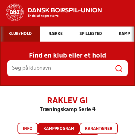
Hvad vil du søge efter?
KLUB/HOLD
RÆKKE
SPILLESTED
KAMP
INDHOLD OG NYHEDER
Find en klub eller et hold
STILLINGER, RESULTATER, KLUBBER OG
HOLD
RAKLEV GI
Træningskamp Serie 4
INFO
KAMPPROGRAM
KARANTÆNER